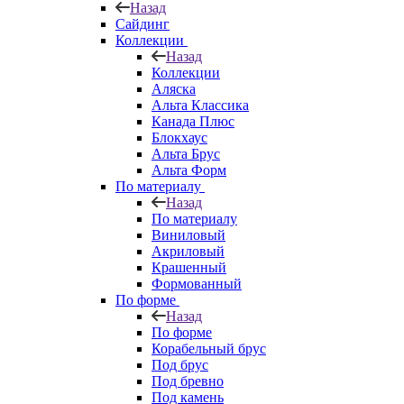
Назад
Сайдинг
Коллекции
Назад
Коллекции
Аляска
Альта Классика
Канада Плюс
Блокхаус
Альта Брус
Альта Форм
По материалу
Назад
По материалу
Виниловый
Акриловый
Крашенный
Формованный
По форме
Назад
По форме
Корабельный брус
Под брус
Под бревно
Под камень