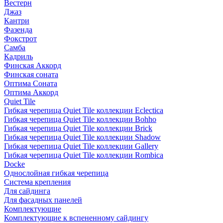
Вестерн
Джаз
Кантри
Фазенда
Фокстрот
Самба
Кадриль
Финская Аккорд
Финская соната
Оптима Соната
Оптима Аккорд
Quiet Tile
Гибкая черепица Quiet Tile коллекции Eclectica
Гибкая черепица Quiet Tile коллекции Bohho
Гибкая черепица Quiet Tile коллекции Brick
Гибкая черепица Quiet Tile коллекции Shadow
Гибкая черепица Quiet Tile коллекции Gallery
Гибкая черепица Quiet Tile коллекции Rombica
Docke
Однослойная гибкая черепица
Система крепления
Для сайдинга
Для фасадных панелей
Комплектующие
Комплектующие к вспененному сайдингу