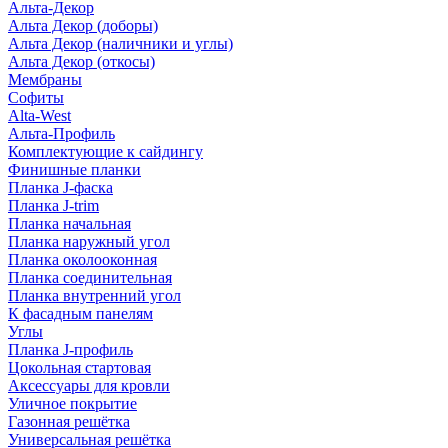
Альта-Декор
Альта Декор (доборы)
Альта Декор (наличники и углы)
Альта Декор (откосы)
Мембраны
Софиты
Alta-West
Альта-Профиль
Комплектующие к сайдингу
Финишные планки
Планка J-фаска
Планка J-trim
Планка начальная
Планка наружный угол
Планка околооконная
Планка соединительная
Планка внутренний угол
К фасадным панелям
Углы
Планка J-профиль
Цокольная стартовая
Аксессуары для кровли
Уличное покрытие
Газонная решётка
Универсальная решётка