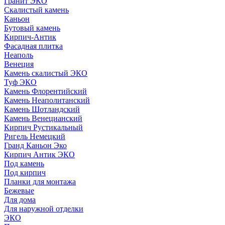
Гранит ЭКО
Скалистый камень
Каньон
Бутовый камень
Кирпич-Антик
Фасадная плитка
Неаполь
Венеция
Камень скалистый ЭКО
Туф ЭКО
Камень Флорентийский
Камень Неаполитанский
Камень Шотландский
Камень Венецианский
Кирпич Рустикальный
Ригель Немецкий
Гранд Каньон Эко
Кирпич Антик ЭКО
Под камень
Под кирпич
Планки для монтажа
Бежевые
Для дома
Для наружной отделки
ЭКO