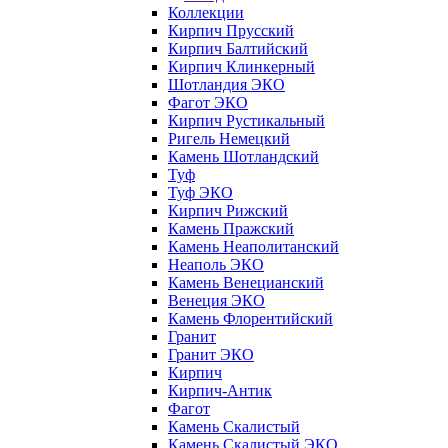
Коллекции
Кирпич Прусский
Кирпич Балтийский
Кирпич Клинкерный
Шотландия ЭКО
Фагот ЭКО
Кирпич Рустикальный
Ригель Немецкий
Камень Шотландский
Туф
Туф ЭКО
Кирпич Рижский
Камень Пражский
Камень Неаполитанский
Неаполь ЭКО
Камень Венецианский
Венеция ЭКО
Камень Флорентийский
Гранит
Гранит ЭКО
Кирпич
Кирпич-Антик
Фагот
Камень Скалистый
Камень Скалистый ЭКО