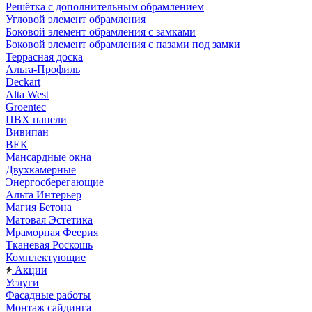
Решётка с дополнительным обрамлением
Угловой элемент обрамления
Боковой элемент обрамления с замками
Боковой элемент обрамления с пазами под замки
Террасная доска
Альта-Профиль
Deckart
Alta West
Groentec
ПВХ панели
Вивипан
ВЕК
Мансардные окна
Двухкамерные
Энергосберегающие
Альта Интерьер
Магия Бетона
Матовая Эстетика
Мраморная Феерия
Тканевая Роскошь
Комплектующие
Акции
Услуги
Фасадные работы
Монтаж сайдинга