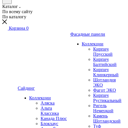
Каталог
По всему сайту
По каталогу
Корзина
0
Фасадные панели
Коллекции
Кирпич
Прусский
Кирпич
Балтийский
Кирпич
Клинкерный
Шотландия
ЭКО
Сайдинг
Фагот ЭКО
Кирпич
Коллекции
Рустикальный
Аляска
Ригель
Альта
Немецкий
Классика
Камень
Канада Плюс
Шотландский
Блокхаус
Туф