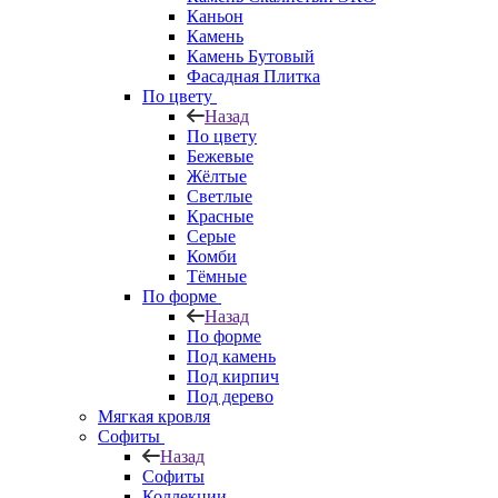
Каньон
Камень
Камень Бутовый
Фасадная Плитка
По цвету
Назад
По цвету
Бежевые
Жёлтые
Светлые
Красные
Серые
Комби
Тёмные
По форме
Назад
По форме
Под камень
Под кирпич
Под дерево
Мягкая кровля
Софиты
Назад
Софиты
Коллекции