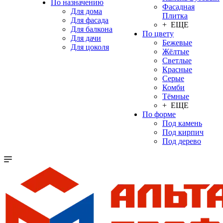
По назначению
Фасадная
Для дома
Плитка
Для фасада
+ ЕЩЕ
Для балкона
По цвету
Для дачи
Бежевые
Для цоколя
Жёлтые
Светлые
Красные
Серые
Комби
Тёмные
+ ЕЩЕ
По форме
Под камень
Под кирпич
Под дерево