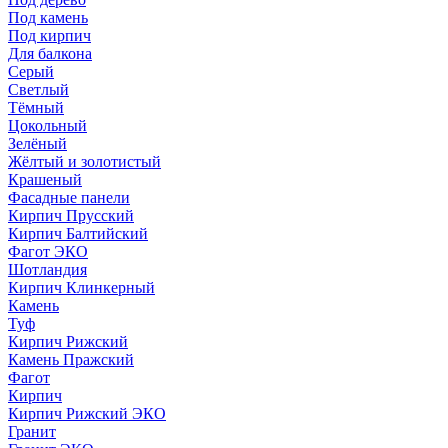
Под камень
Под кирпич
Для балкона
Серый
Светлый
Тёмный
Цокольный
Зелёный
Жёлтый и золотистый
Крашеный
Фасадные панели
Кирпич Прусский
Кирпич Балтийский
Фагот ЭКО
Шотландия
Кирпич Клинкерный
Камень
Туф
Кирпич Рижский
Камень Пражский
Фагот
Кирпич
Кирпич Рижский ЭКО
Гранит