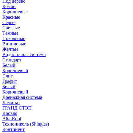
Под дерево
Комби
Коричневые
Красные
Серые
Светлые
Тёмные
Цокольные
Виниловые
Жёлтые
Водосточная система
Стандарт
Белый
Коричневый
Элит
Графит
Белый
Коричневый
Дренажная система
Ламинат
ГРАНД СТЭП
Кровля
Alta-Roof
Технониколь (Shinglas)
Континент