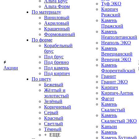
Альта Брус
Туф ЭКО
Альта Форм
Кирпич
По материалу
Рижский
Виниловый
Камень
Акриловый
Пражский
Крашенный
Камень
Формованный
Неаполитанский
По форме
Неаполь ЭКО
Корабельный
Камень
брус
Венецианский
Под брус
Венеция ЭКО
Под бревно
Камень
Акции
Под камень
Флорентийский
Под кирпич
Гранит
По цвету
Гранит ЭКО
Бежевый
Кирпич
Жёлтый и
Кирпич-Антик
золотистый
Фагот
Зелёный
Камень
Коричневый
Скалистый
Серый
Камень
Красный
Скалистый ЭКО
Светлый
Каньон
Тёмный
Камень
+ ЕЩЕ
Камень Бутовый