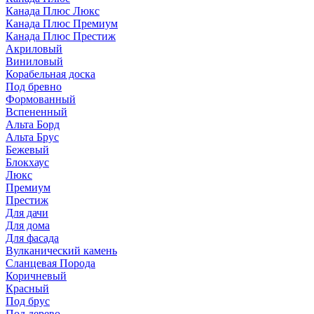
Канада Плюс Люкс
Канада Плюс Премиум
Канада Плюс Престиж
Акриловый
Виниловый
Корабельная доска
Под бревно
Формованный
Вспененный
Альта Борд
Альта Брус
Бежевый
Блокхаус
Люкс
Премиум
Престиж
Для дачи
Для дома
Для фасада
Вулканический камень
Сланцевая Порода
Коричневый
Красный
Под брус
Под дерево