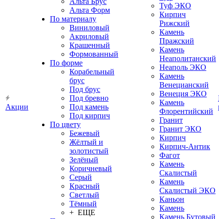
Альта Брус
Туф ЭКО
Альта Форм
Кирпич
По материалу
Рижский
Виниловый
Камень
Акриловый
Пражский
Крашенный
Камень
Формованный
Неаполитанский
По форме
Неаполь ЭКО
Корабельный
Камень
брус
Венецианский
Под брус
Венеция ЭКО
Под бревно
Камень
Акции
Под камень
Флорентийский
Под кирпич
Гранит
По цвету
Гранит ЭКО
Бежевый
Кирпич
Жёлтый и
Кирпич-Антик
золотистый
Фагот
Зелёный
Камень
Коричневый
Скалистый
Серый
Камень
Красный
Скалистый ЭКО
Светлый
Каньон
Тёмный
Камень
+ ЕЩЕ
Камень Бутовый