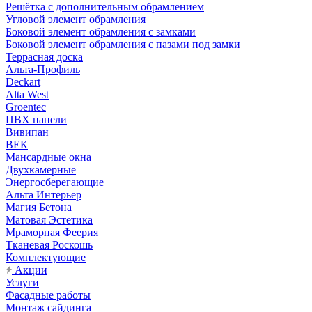
Решётка с дополнительным обрамлением
Угловой элемент обрамления
Боковой элемент обрамления с замками
Боковой элемент обрамления с пазами под замки
Террасная доска
Альта-Профиль
Deckart
Alta West
Groentec
ПВХ панели
Вивипан
ВЕК
Мансардные окна
Двухкамерные
Энергосберегающие
Альта Интерьер
Магия Бетона
Матовая Эстетика
Мраморная Феерия
Тканевая Роскошь
Комплектующие
Акции
Услуги
Фасадные работы
Монтаж сайдинга