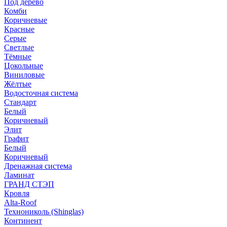
Под дерево
Комби
Коричневые
Красные
Серые
Светлые
Тёмные
Цокольные
Виниловые
Жёлтые
Водосточная система
Стандарт
Белый
Коричневый
Элит
Графит
Белый
Коричневый
Дренажная система
Ламинат
ГРАНД СТЭП
Кровля
Alta-Roof
Технониколь (Shinglas)
Континент