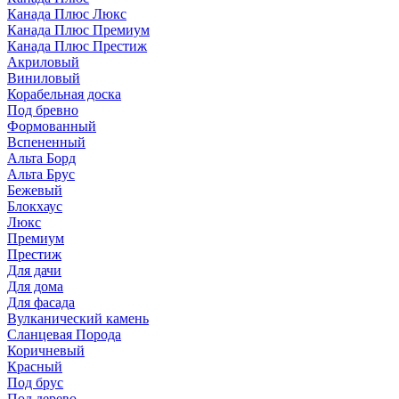
Канада Плюс Люкс
Канада Плюс Премиум
Канада Плюс Престиж
Акриловый
Виниловый
Корабельная доска
Под бревно
Формованный
Вспененный
Альта Борд
Альта Брус
Бежевый
Блокхаус
Люкс
Премиум
Престиж
Для дачи
Для дома
Для фасада
Вулканический камень
Сланцевая Порода
Коричневый
Красный
Под брус
Под дерево