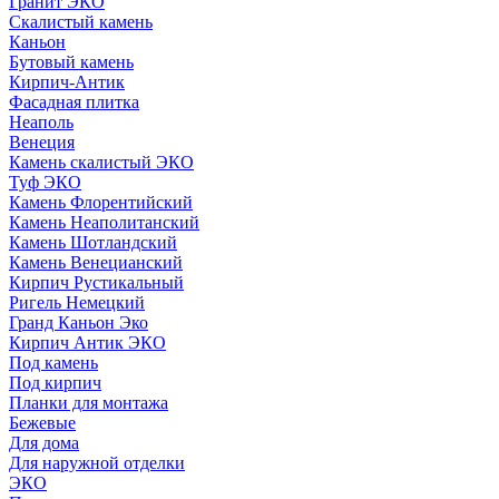
Гранит ЭКО
Скалистый камень
Каньон
Бутовый камень
Кирпич-Антик
Фасадная плитка
Неаполь
Венеция
Камень скалистый ЭКО
Туф ЭКО
Камень Флорентийский
Камень Неаполитанский
Камень Шотландский
Камень Венецианский
Кирпич Рустикальный
Ригель Немецкий
Гранд Каньон Эко
Кирпич Антик ЭКО
Под камень
Под кирпич
Планки для монтажа
Бежевые
Для дома
Для наружной отделки
ЭКO