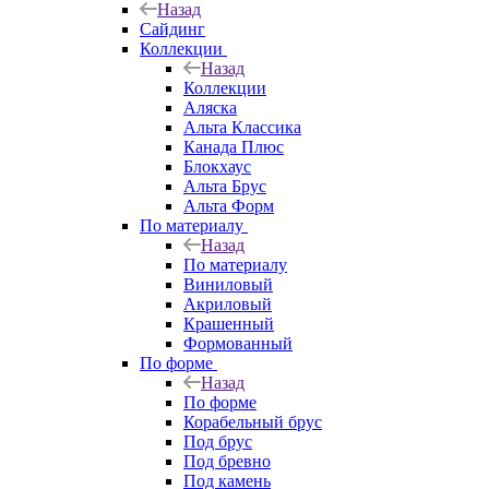
Назад
Сайдинг
Коллекции
Назад
Коллекции
Аляска
Альта Классика
Канада Плюс
Блокхаус
Альта Брус
Альта Форм
По материалу
Назад
По материалу
Виниловый
Акриловый
Крашенный
Формованный
По форме
Назад
По форме
Корабельный брус
Под брус
Под бревно
Под камень