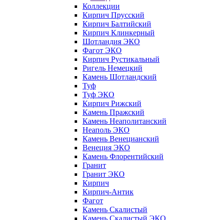
Коллекции
Кирпич Прусский
Кирпич Балтийский
Кирпич Клинкерный
Шотландия ЭКО
Фагот ЭКО
Кирпич Рустикальный
Ригель Немецкий
Камень Шотландский
Туф
Туф ЭКО
Кирпич Рижский
Камень Пражский
Камень Неаполитанский
Неаполь ЭКО
Камень Венецианский
Венеция ЭКО
Камень Флорентийский
Гранит
Гранит ЭКО
Кирпич
Кирпич-Антик
Фагот
Камень Скалистый
Камень Скалистый ЭКО