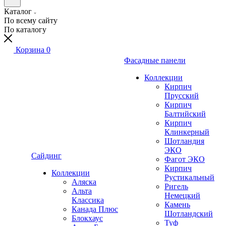
Каталог
По всему сайту
По каталогу
Корзина
0
Фасадные панели
Коллекции
Кирпич
Прусский
Кирпич
Балтийский
Кирпич
Клинкерный
Шотландия
ЭКО
Сайдинг
Фагот ЭКО
Кирпич
Коллекции
Рустикальный
Аляска
Ригель
Альта
Немецкий
Классика
Камень
Канада Плюс
Шотландский
Блокхаус
Туф