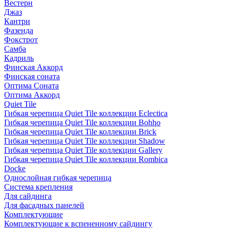
Вестерн
Джаз
Кантри
Фазенда
Фокстрот
Самба
Кадриль
Финская Аккорд
Финская соната
Оптима Соната
Оптима Аккорд
Quiet Tile
Гибкая черепица Quiet Tile коллекции Eclectica
Гибкая черепица Quiet Tile коллекции Bohho
Гибкая черепица Quiet Tile коллекции Brick
Гибкая черепица Quiet Tile коллекции Shadow
Гибкая черепица Quiet Tile коллекции Gallery
Гибкая черепица Quiet Tile коллекции Rombica
Docke
Однослойная гибкая черепица
Система крепления
Для сайдинга
Для фасадных панелей
Комплектующие
Комплектующие к вспененному сайдингу