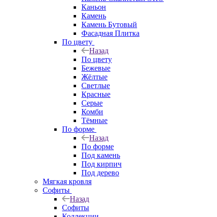
Каньон
Камень
Камень Бутовый
Фасадная Плитка
По цвету
Назад
По цвету
Бежевые
Жёлтые
Светлые
Красные
Серые
Комби
Тёмные
По форме
Назад
По форме
Под камень
Под кирпич
Под дерево
Мягкая кровля
Софиты
Назад
Софиты
Коллекции