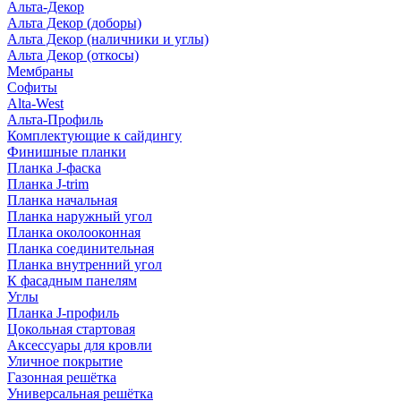
Альта-Декор
Альта Декор (доборы)
Альта Декор (наличники и углы)
Альта Декор (откосы)
Мембраны
Софиты
Alta-West
Альта-Профиль
Комплектующие к сайдингу
Финишные планки
Планка J-фаска
Планка J-trim
Планка начальная
Планка наружный угол
Планка околооконная
Планка соединительная
Планка внутренний угол
К фасадным панелям
Углы
Планка J-профиль
Цокольная стартовая
Аксессуары для кровли
Уличное покрытие
Газонная решётка
Универсальная решётка