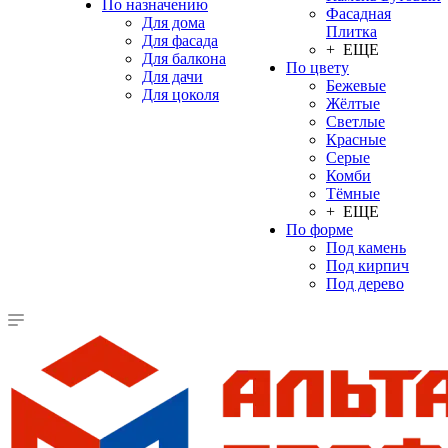
По назначению
Фасадная
Для дома
Плитка
Для фасада
+ ЕЩЕ
Для балкона
По цвету
Для дачи
Бежевые
Для цоколя
Жёлтые
Светлые
Красные
Серые
Комби
Тёмные
+ ЕЩЕ
По форме
Под камень
Под кирпич
Под дерево