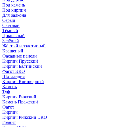
Под камень
Под кирпич
Для балкона
Серый
Светлый
Тёмный
Цокольный
Зелёный
Жёлтый и золотистый
Крашеный
Фасадные панели
Кирпич Прусский
Кирпич Балтийский
Фагот ЭКО
Шотландия
Кирпич Клинкерный
Камень
Туф
Кирпич Рижский
Камень Пражский
Фагот
Кирпич
Кирпич Рижский ЭКО
Гранит