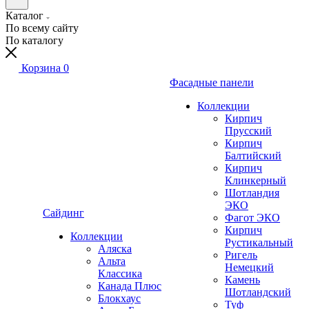
Каталог
По всему сайту
По каталогу
Корзина
0
Фасадные панели
Коллекции
Кирпич
Прусский
Кирпич
Балтийский
Кирпич
Клинкерный
Шотландия
ЭКО
Сайдинг
Фагот ЭКО
Кирпич
Коллекции
Рустикальный
Аляска
Ригель
Альта
Немецкий
Классика
Камень
Канада Плюс
Шотландский
Блокхаус
Туф