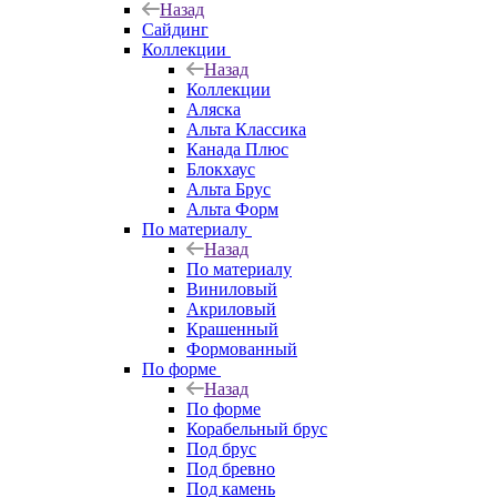
Назад
Сайдинг
Коллекции
Назад
Коллекции
Аляска
Альта Классика
Канада Плюс
Блокхаус
Альта Брус
Альта Форм
По материалу
Назад
По материалу
Виниловый
Акриловый
Крашенный
Формованный
По форме
Назад
По форме
Корабельный брус
Под брус
Под бревно
Под камень