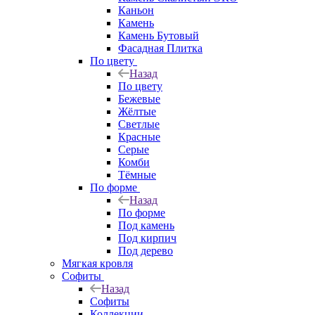
Каньон
Камень
Камень Бутовый
Фасадная Плитка
По цвету
Назад
По цвету
Бежевые
Жёлтые
Светлые
Красные
Серые
Комби
Тёмные
По форме
Назад
По форме
Под камень
Под кирпич
Под дерево
Мягкая кровля
Софиты
Назад
Софиты
Коллекции