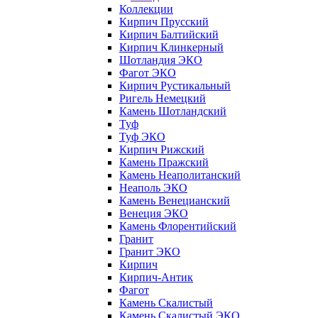
Коллекции
Кирпич Прусский
Кирпич Балтийский
Кирпич Клинкерный
Шотландия ЭКО
Фагот ЭКО
Кирпич Рустикальный
Ригель Немецкий
Камень Шотландский
Туф
Туф ЭКО
Кирпич Рижский
Камень Пражский
Камень Неаполитанский
Неаполь ЭКО
Камень Венецианский
Венеция ЭКО
Камень Флорентийский
Гранит
Гранит ЭКО
Кирпич
Кирпич-Антик
Фагот
Камень Скалистый
Камень Скалистый ЭКО