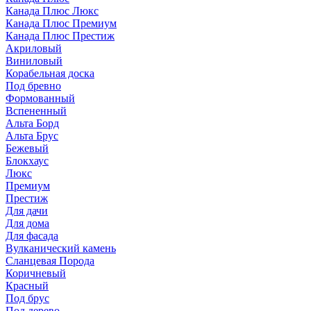
Канада Плюс Люкс
Канада Плюс Премиум
Канада Плюс Престиж
Акриловый
Виниловый
Корабельная доска
Под бревно
Формованный
Вспененный
Альта Борд
Альта Брус
Бежевый
Блокхаус
Люкс
Премиум
Престиж
Для дачи
Для дома
Для фасада
Вулканический камень
Сланцевая Порода
Коричневый
Красный
Под брус
Под дерево