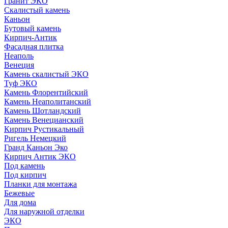
Гранит ЭКО
Скалистый камень
Каньон
Бутовый камень
Кирпич-Антик
Фасадная плитка
Неаполь
Венеция
Камень скалистый ЭКО
Туф ЭКО
Камень Флорентийский
Камень Неаполитанский
Камень Шотландский
Камень Венецианский
Кирпич Рустикальный
Ригель Немецкий
Гранд Каньон Эко
Кирпич Антик ЭКО
Под камень
Под кирпич
Планки для монтажа
Бежевые
Для дома
Для наружной отделки
ЭКO