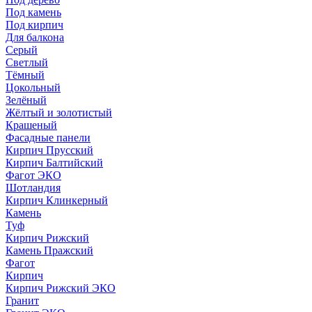
Под камень
Под кирпич
Для балкона
Серый
Светлый
Тёмный
Цокольный
Зелёный
Жёлтый и золотистый
Крашеный
Фасадные панели
Кирпич Прусский
Кирпич Балтийский
Фагот ЭКО
Шотландия
Кирпич Клинкерный
Камень
Туф
Кирпич Рижский
Камень Пражский
Фагот
Кирпич
Кирпич Рижский ЭКО
Гранит