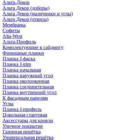
Альта-Декор
Альта Декор (доборы)
Альта Декор (наличники и углы)
Альта Декор (откосы)
Мембраны
Софиты
Alta-West
Альта-Профиль
Комплектующие к сайдингу
Финишные планки
Планка J-фаска
Планка J-trim
Планка начальная
Планка наружный угол
Планка околооконная
Планка соединительная
Планка внутренний угол
К фасадным панелям
Углы
Планка J-профиль
Цокольная стартовая
Аксессуары для кровли
Уличное покрытие
Газонная решётка
Универсальная решётка