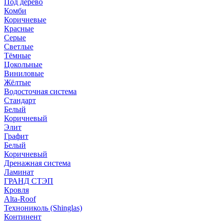
Под дерево
Комби
Коричневые
Красные
Серые
Светлые
Тёмные
Цокольные
Виниловые
Жёлтые
Водосточная система
Стандарт
Белый
Коричневый
Элит
Графит
Белый
Коричневый
Дренажная система
Ламинат
ГРАНД СТЭП
Кровля
Alta-Roof
Технониколь (Shinglas)
Континент