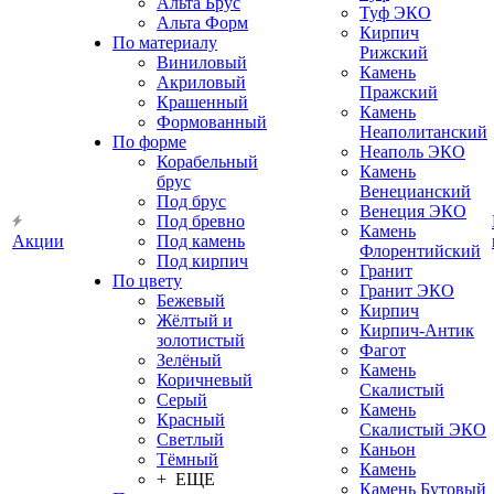
Альта Брус
Туф ЭКО
Альта Форм
Кирпич
По материалу
Рижский
Виниловый
Камень
Акриловый
Пражский
Крашенный
Камень
Формованный
Неаполитанский
По форме
Неаполь ЭКО
Корабельный
Камень
брус
Венецианский
Под брус
Венеция ЭКО
Под бревно
Камень
Акции
Под камень
Флорентийский
Под кирпич
Гранит
По цвету
Гранит ЭКО
Бежевый
Кирпич
Жёлтый и
Кирпич-Антик
золотистый
Фагот
Зелёный
Камень
Коричневый
Скалистый
Серый
Камень
Красный
Скалистый ЭКО
Светлый
Каньон
Тёмный
Камень
+ ЕЩЕ
Камень Бутовый