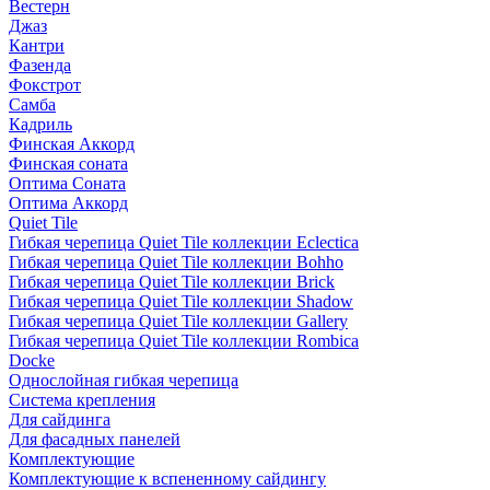
Вестерн
Джаз
Кантри
Фазенда
Фокстрот
Самба
Кадриль
Финская Аккорд
Финская соната
Оптима Соната
Оптима Аккорд
Quiet Tile
Гибкая черепица Quiet Tile коллекции Eclectica
Гибкая черепица Quiet Tile коллекции Bohho
Гибкая черепица Quiet Tile коллекции Brick
Гибкая черепица Quiet Tile коллекции Shadow
Гибкая черепица Quiet Tile коллекции Gallery
Гибкая черепица Quiet Tile коллекции Rombica
Docke
Однослойная гибкая черепица
Система крепления
Для сайдинга
Для фасадных панелей
Комплектующие
Комплектующие к вспененному сайдингу