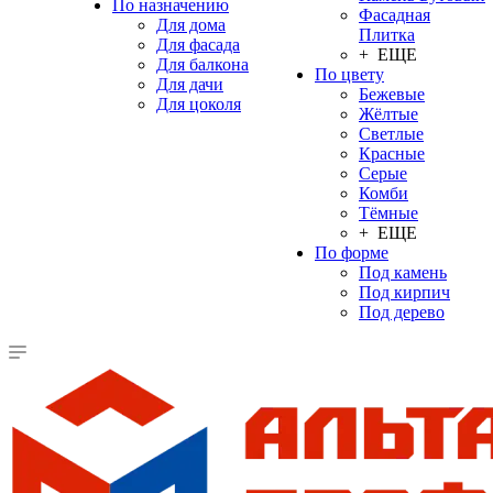
По назначению
Фасадная
Для дома
Плитка
Для фасада
+ ЕЩЕ
Для балкона
По цвету
Для дачи
Бежевые
Для цоколя
Жёлтые
Светлые
Красные
Серые
Комби
Тёмные
+ ЕЩЕ
По форме
Под камень
Под кирпич
Под дерево