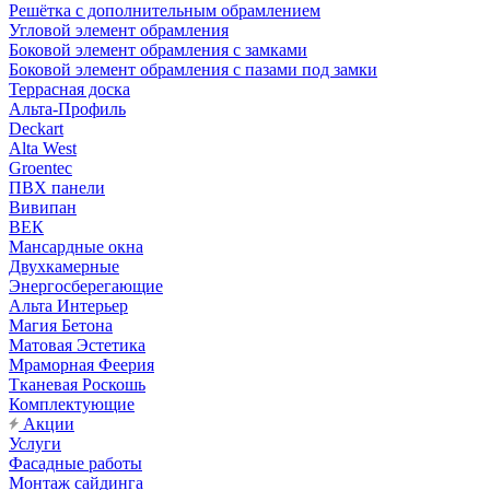
Решётка с дополнительным обрамлением
Угловой элемент обрамления
Боковой элемент обрамления с замками
Боковой элемент обрамления с пазами под замки
Террасная доска
Альта-Профиль
Deckart
Alta West
Groentec
ПВХ панели
Вивипан
ВЕК
Мансардные окна
Двухкамерные
Энергосберегающие
Альта Интерьер
Магия Бетона
Матовая Эстетика
Мраморная Феерия
Тканевая Роскошь
Комплектующие
Акции
Услуги
Фасадные работы
Монтаж сайдинга