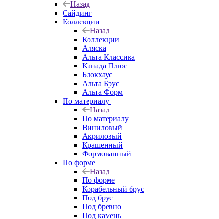
Назад
Сайдинг
Коллекции
Назад
Коллекции
Аляска
Альта Классика
Канада Плюс
Блокхаус
Альта Брус
Альта Форм
По материалу
Назад
По материалу
Виниловый
Акриловый
Крашенный
Формованный
По форме
Назад
По форме
Корабельный брус
Под брус
Под бревно
Под камень