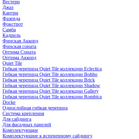
Вестерн
Джаз
Кантри
Фазенда
Фокстрот
Самба
Кадриль
Финская Аккорд
Финская соната
Оптима Соната
Оптима Аккорд
Quiet Tile
Гибкая черепица Quiet Tile коллекции Eclectica
Гибкая черепица Quiet Tile коллекции Bohho
Гибкая черепица Quiet Tile коллекции Brick
Гибкая черепица Quiet Tile коллекции Shadow
Гибкая черепица Quiet Tile коллекции Gallery
Гибкая черепица Quiet Tile коллекции Rombica
Docke
Однослойная гибкая черепица
Система крепления
Для сайдинга
Для фасадных панелей
Комплектующие
Комплектующие к вспененному сайдингу