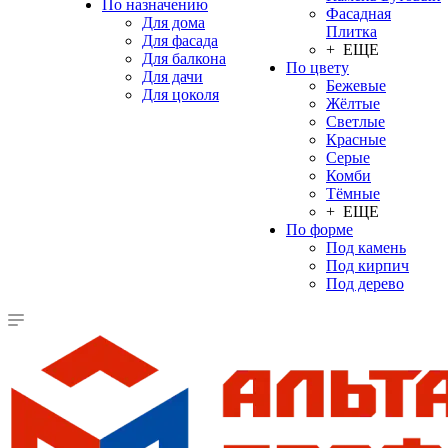
По назначению
Фасадная
Для дома
Плитка
Для фасада
+ ЕЩЕ
Для балкона
По цвету
Для дачи
Бежевые
Для цоколя
Жёлтые
Светлые
Красные
Серые
Комби
Тёмные
+ ЕЩЕ
По форме
Под камень
Под кирпич
Под дерево