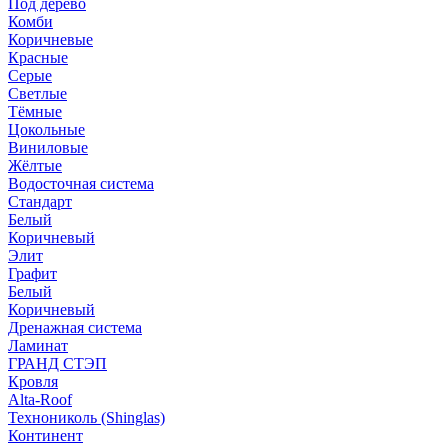
Под дерево
Комби
Коричневые
Красные
Серые
Светлые
Тёмные
Цокольные
Виниловые
Жёлтые
Водосточная система
Стандарт
Белый
Коричневый
Элит
Графит
Белый
Коричневый
Дренажная система
Ламинат
ГРАНД СТЭП
Кровля
Alta-Roof
Технониколь (Shinglas)
Континент