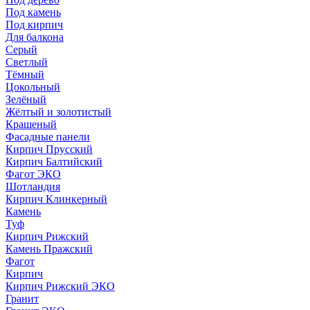
Под камень
Под кирпич
Для балкона
Серый
Светлый
Тёмный
Цокольный
Зелёный
Жёлтый и золотистый
Крашеный
Фасадные панели
Кирпич Прусский
Кирпич Балтийский
Фагот ЭКО
Шотландия
Кирпич Клинкерный
Камень
Туф
Кирпич Рижский
Камень Пражский
Фагот
Кирпич
Кирпич Рижский ЭКО
Гранит