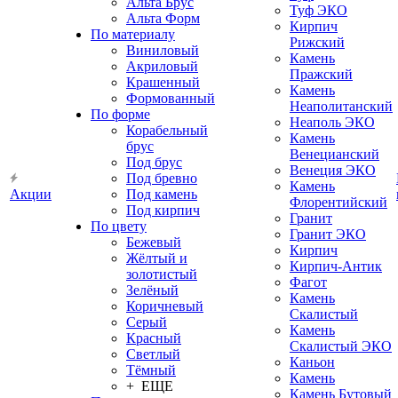
Альта Брус
Туф ЭКО
Альта Форм
Кирпич
По материалу
Рижский
Виниловый
Камень
Акриловый
Пражский
Крашенный
Камень
Формованный
Неаполитанский
По форме
Неаполь ЭКО
Корабельный
Камень
брус
Венецианский
Под брус
Венеция ЭКО
Под бревно
Камень
Акции
Под камень
Флорентийский
Под кирпич
Гранит
По цвету
Гранит ЭКО
Бежевый
Кирпич
Жёлтый и
Кирпич-Антик
золотистый
Фагот
Зелёный
Камень
Коричневый
Скалистый
Серый
Камень
Красный
Скалистый ЭКО
Светлый
Каньон
Тёмный
Камень
+ ЕЩЕ
Камень Бутовый