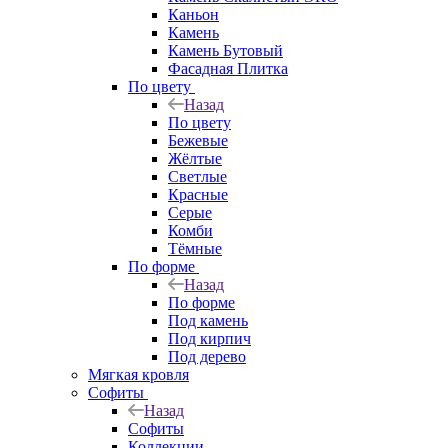
Каньон
Камень
Камень Бутовый
Фасадная Плитка
По цвету
Назад
По цвету
Бежевые
Жёлтые
Светлые
Красные
Серые
Комби
Тёмные
По форме
Назад
По форме
Под камень
Под кирпич
Под дерево
Мягкая кровля
Софиты
Назад
Софиты
Коллекции