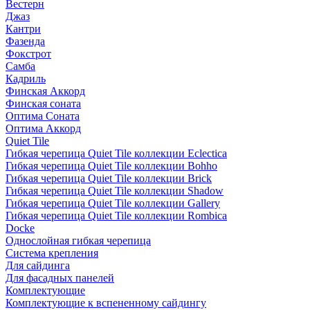
Вестерн
Джаз
Кантри
Фазенда
Фокстрот
Самба
Кадриль
Финская Аккорд
Финская соната
Оптима Соната
Оптима Аккорд
Quiet Tile
Гибкая черепица Quiet Tile коллекции Eclectica
Гибкая черепица Quiet Tile коллекции Bohho
Гибкая черепица Quiet Tile коллекции Brick
Гибкая черепица Quiet Tile коллекции Shadow
Гибкая черепица Quiet Tile коллекции Gallery
Гибкая черепица Quiet Tile коллекции Rombica
Docke
Однослойная гибкая черепица
Система крепления
Для сайдинга
Для фасадных панелей
Комплектующие
Комплектующие к вспененному сайдингу