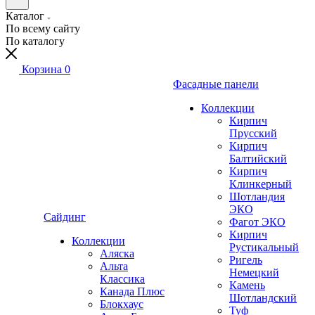
Каталог
По всему сайту
По каталогу
Корзина
0
Фасадные панели
Коллекции
Кирпич
Прусский
Кирпич
Балтийский
Кирпич
Клинкерный
Шотландия
ЭКО
Сайдинг
Фагот ЭКО
Кирпич
Коллекции
Рустикальный
Аляска
Ригель
Альта
Немецкий
Классика
Камень
Канада Плюс
Шотландский
Блокхаус
Туф