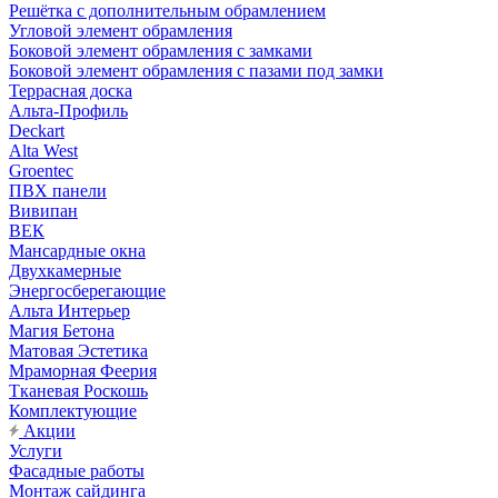
Решётка с дополнительным обрамлением
Угловой элемент обрамления
Боковой элемент обрамления с замками
Боковой элемент обрамления с пазами под замки
Террасная доска
Альта-Профиль
Deckart
Alta West
Groentec
ПВХ панели
Вивипан
ВЕК
Мансардные окна
Двухкамерные
Энергосберегающие
Альта Интерьер
Магия Бетона
Матовая Эстетика
Мраморная Феерия
Тканевая Роскошь
Комплектующие
Акции
Услуги
Фасадные работы
Монтаж сайдинга