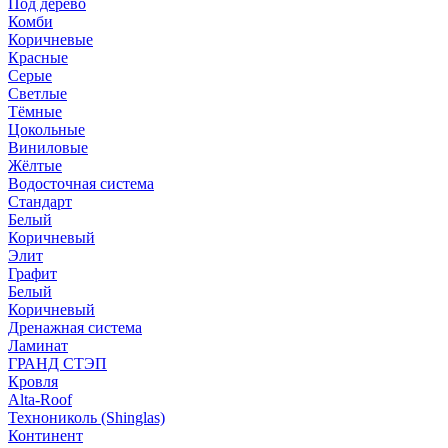
Под дерево
Комби
Коричневые
Красные
Серые
Светлые
Тёмные
Цокольные
Виниловые
Жёлтые
Водосточная система
Стандарт
Белый
Коричневый
Элит
Графит
Белый
Коричневый
Дренажная система
Ламинат
ГРАНД СТЭП
Кровля
Alta-Roof
Технониколь (Shinglas)
Континент