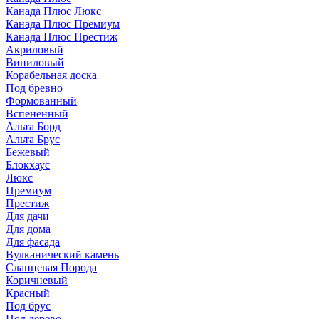
Канада Плюс Люкс
Канада Плюс Премиум
Канада Плюс Престиж
Акриловый
Виниловый
Корабельная доска
Под бревно
Формованный
Вспененный
Альта Борд
Альта Брус
Бежевый
Блокхаус
Люкс
Премиум
Престиж
Для дачи
Для дома
Для фасада
Вулканический камень
Сланцевая Порода
Коричневый
Красный
Под брус
Под дерево