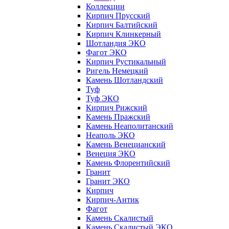
Коллекции
Кирпич Прусский
Кирпич Балтийский
Кирпич Клинкерный
Шотландия ЭКО
Фагот ЭКО
Кирпич Рустикальный
Ригель Немецкий
Камень Шотландский
Туф
Туф ЭКО
Кирпич Рижский
Камень Пражский
Камень Неаполитанский
Неаполь ЭКО
Камень Венецианский
Венеция ЭКО
Камень Флорентийский
Гранит
Гранит ЭКО
Кирпич
Кирпич-Антик
Фагот
Камень Скалистый
Камень Скалистый ЭКО