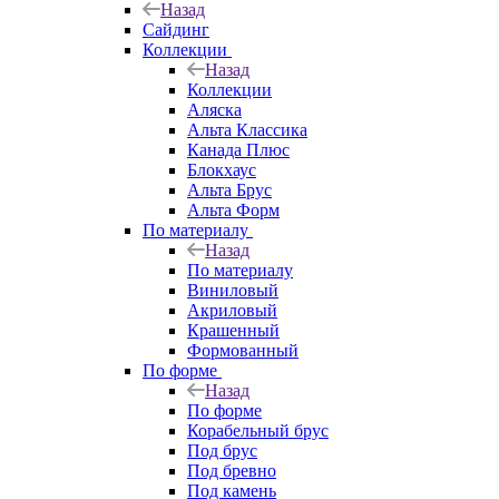
Назад
Сайдинг
Коллекции
Назад
Коллекции
Аляска
Альта Классика
Канада Плюс
Блокхаус
Альта Брус
Альта Форм
По материалу
Назад
По материалу
Виниловый
Акриловый
Крашенный
Формованный
По форме
Назад
По форме
Корабельный брус
Под брус
Под бревно
Под камень