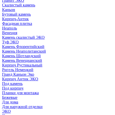
Гранит ЭКО
Скалистый камень
Каньон
Бутовый камень
Кирпич-Антик
Фасадная плитка
Неаполь
Венеция
Камень скалистый ЭКО
Туф ЭКО
Камень Флорентийский
Камень Неаполитанский
Камень Шотландский
Камень Венецианский
Кирпич Рустикальный
Ригель Немецкий
Гранд Каньон Эко
Кирпич Антик ЭКО
Под камень
Под кирпич
Планки для монтажа
Бежевые
Для дома
Для наружной отделки
ЭКO