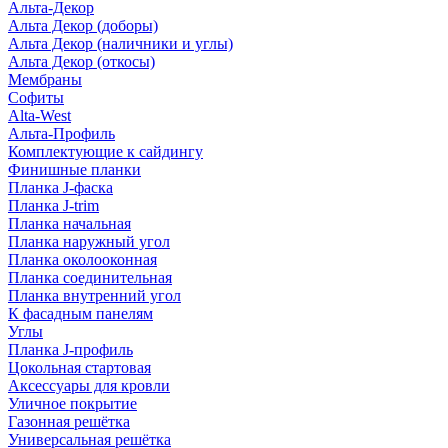
Альта-Декор
Альта Декор (доборы)
Альта Декор (наличники и углы)
Альта Декор (откосы)
Мембраны
Софиты
Alta-West
Альта-Профиль
Комплектующие к сайдингу
Финишные планки
Планка J-фаска
Планка J-trim
Планка начальная
Планка наружный угол
Планка околооконная
Планка соединительная
Планка внутренний угол
К фасадным панелям
Углы
Планка J-профиль
Цокольная стартовая
Аксессуары для кровли
Уличное покрытие
Газонная решётка
Универсальная решётка