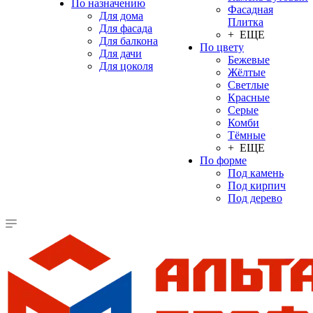
По назначению
Фасадная
Для дома
Плитка
Для фасада
+ ЕЩЕ
Для балкона
По цвету
Для дачи
Бежевые
Для цоколя
Жёлтые
Светлые
Красные
Серые
Комби
Тёмные
+ ЕЩЕ
По форме
Под камень
Под кирпич
Под дерево