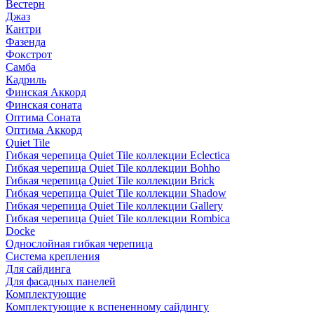
Вестерн
Джаз
Кантри
Фазенда
Фокстрот
Самба
Кадриль
Финская Аккорд
Финская соната
Оптима Соната
Оптима Аккорд
Quiet Tile
Гибкая черепица Quiet Tile коллекции Eclectica
Гибкая черепица Quiet Tile коллекции Bohho
Гибкая черепица Quiet Tile коллекции Brick
Гибкая черепица Quiet Tile коллекции Shadow
Гибкая черепица Quiet Tile коллекции Gallery
Гибкая черепица Quiet Tile коллекции Rombica
Docke
Однослойная гибкая черепица
Система крепления
Для сайдинга
Для фасадных панелей
Комплектующие
Комплектующие к вспененному сайдингу