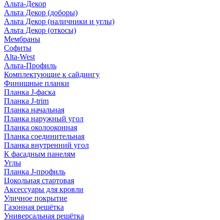
Альта-Декор
Альта Декор (доборы)
Альта Декор (наличники и углы)
Альта Декор (откосы)
Мембраны
Софиты
Alta-West
Альта-Профиль
Комплектующие к сайдингу
Финишные планки
Планка J-фаска
Планка J-trim
Планка начальная
Планка наружный угол
Планка околооконная
Планка соединительная
Планка внутренний угол
К фасадным панелям
Углы
Планка J-профиль
Цокольная стартовая
Аксессуары для кровли
Уличное покрытие
Газонная решётка
Универсальная решётка