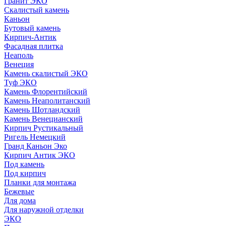
Гранит ЭКО
Скалистый камень
Каньон
Бутовый камень
Кирпич-Антик
Фасадная плитка
Неаполь
Венеция
Камень скалистый ЭКО
Туф ЭКО
Камень Флорентийский
Камень Неаполитанский
Камень Шотландский
Камень Венецианский
Кирпич Рустикальный
Ригель Немецкий
Гранд Каньон Эко
Кирпич Антик ЭКО
Под камень
Под кирпич
Планки для монтажа
Бежевые
Для дома
Для наружной отделки
ЭКO