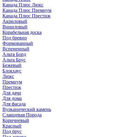
Канада Плюс Люкс
Канада Плюс Премиум
Канада Плюс Престиж
Акриловый
Виниловый
Корабельная доска
Под бревно
Формованный
Вспененный
Альта Борд
Альта Брус
Бежевый
Блокхаус
Люкс
Премиум
Престиж
Для дачи
Для дома
Для фасада
Вулканический камень
Сланцевая Порода
Коричневый
Красный
Под брус
Под дерево