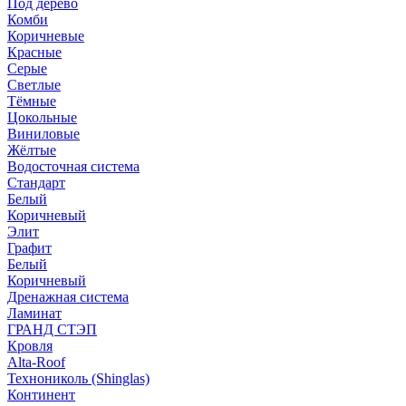
Под дерево
Комби
Коричневые
Красные
Серые
Светлые
Тёмные
Цокольные
Виниловые
Жёлтые
Водосточная система
Стандарт
Белый
Коричневый
Элит
Графит
Белый
Коричневый
Дренажная система
Ламинат
ГРАНД СТЭП
Кровля
Alta-Roof
Технониколь (Shinglas)
Континент