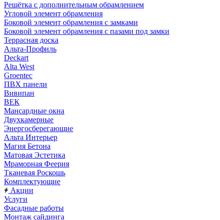
Решётка с дополнительным обрамлением
Угловой элемент обрамления
Боковой элемент обрамления с замками
Боковой элемент обрамления с пазами под замки
Террасная доска
Альта-Профиль
Deckart
Alta West
Groentec
ПВХ панели
Вивипан
ВЕК
Мансардные окна
Двухкамерные
Энергосберегающие
Альта Интерьер
Магия Бетона
Матовая Эстетика
Мраморная Феерия
Тканевая Роскошь
Комплектующие
Акции
Услуги
Фасадные работы
Монтаж сайдинга