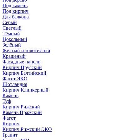
Под камень
Под кирпич
Для балкона
Серый
Светлый
Тёмный
Цокольный
Зелёный
Жёлтый и золотистый
Крашеный
Фасадные панели
Кирпич Прусский
Кирпич Балтийский
Фагот ЭКО
Шотландия
Кирпич Клинкерный
Камень
Туф
Кирпич Рижский
Камень Пражский
Фагот
Кирпич
Кирпич Рижский ЭКО
Гранит