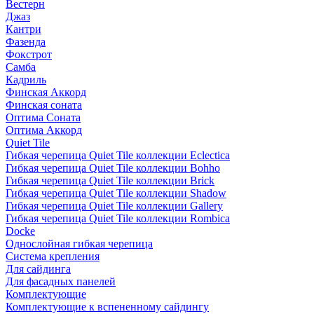
Вестерн
Джаз
Кантри
Фазенда
Фокстрот
Самба
Кадриль
Финская Аккорд
Финская соната
Оптима Соната
Оптима Аккорд
Quiet Tile
Гибкая черепица Quiet Tile коллекции Eclectica
Гибкая черепица Quiet Tile коллекции Bohho
Гибкая черепица Quiet Tile коллекции Brick
Гибкая черепица Quiet Tile коллекции Shadow
Гибкая черепица Quiet Tile коллекции Gallery
Гибкая черепица Quiet Tile коллекции Rombica
Docke
Однослойная гибкая черепица
Система крепления
Для сайдинга
Для фасадных панелей
Комплектующие
Комплектующие к вспененному сайдингу