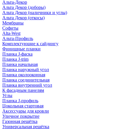
Альта-Декор
Альта Декор (доборы)
Альта Декор (наличники и углы)
Альта Декор (откосы)
Мембраны
Софиты
Alta-West
Альта-Профиль
Комплектующие к сайдингу
Финишные планки
Планка J-фаска
Планка J-trim
Планка начальная
Планка наружный угол
Планка околооконная
Планка соединительная
Планка внутренний угол
К фасадным панелям
Углы
Планка J-профиль
Цокольная стартовая
Аксессуары для кровли
Уличное покрытие
Газонная решётка
Универсальная решётка