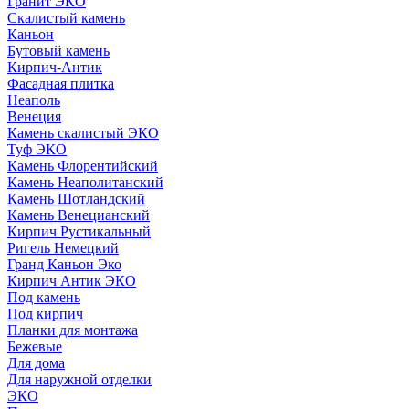
Гранит ЭКО
Скалистый камень
Каньон
Бутовый камень
Кирпич-Антик
Фасадная плитка
Неаполь
Венеция
Камень скалистый ЭКО
Туф ЭКО
Камень Флорентийский
Камень Неаполитанский
Камень Шотландский
Камень Венецианский
Кирпич Рустикальный
Ригель Немецкий
Гранд Каньон Эко
Кирпич Антик ЭКО
Под камень
Под кирпич
Планки для монтажа
Бежевые
Для дома
Для наружной отделки
ЭКO