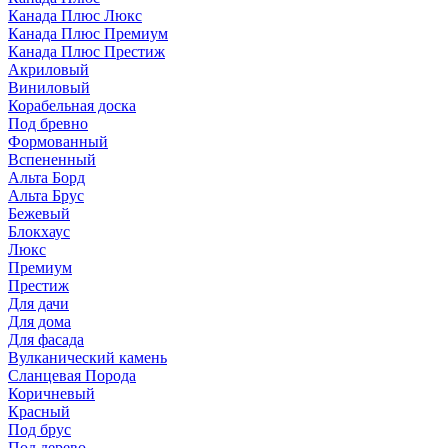
Канада Плюс Люкс
Канада Плюс Премиум
Канада Плюс Престиж
Акриловый
Виниловый
Корабельная доска
Под бревно
Формованный
Вспененный
Альта Борд
Альта Брус
Бежевый
Блокхаус
Люкс
Премиум
Престиж
Для дачи
Для дома
Для фасада
Вулканический камень
Сланцевая Порода
Коричневый
Красный
Под брус
Под дерево