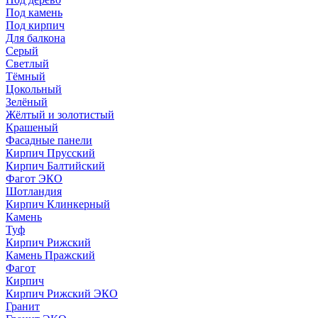
Под камень
Под кирпич
Для балкона
Серый
Светлый
Тёмный
Цокольный
Зелёный
Жёлтый и золотистый
Крашеный
Фасадные панели
Кирпич Прусский
Кирпич Балтийский
Фагот ЭКО
Шотландия
Кирпич Клинкерный
Камень
Туф
Кирпич Рижский
Камень Пражский
Фагот
Кирпич
Кирпич Рижский ЭКО
Гранит