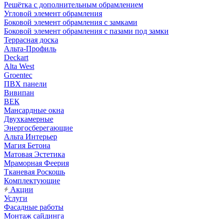
Решётка с дополнительным обрамлением
Угловой элемент обрамления
Боковой элемент обрамления с замками
Боковой элемент обрамления с пазами под замки
Террасная доска
Альта-Профиль
Deckart
Alta West
Groentec
ПВХ панели
Вивипан
ВЕК
Мансардные окна
Двухкамерные
Энергосберегающие
Альта Интерьер
Магия Бетона
Матовая Эстетика
Мраморная Феерия
Тканевая Роскошь
Комплектующие
Акции
Услуги
Фасадные работы
Монтаж сайдинга