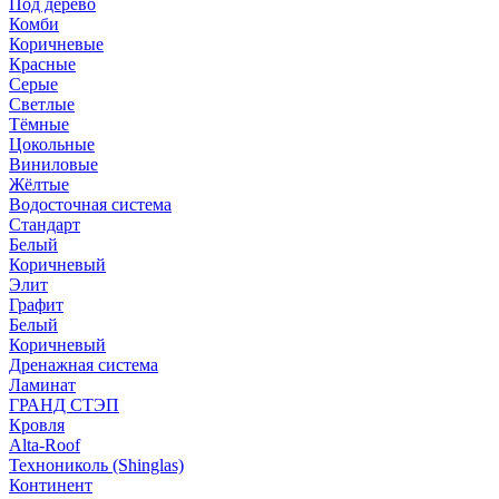
Под дерево
Комби
Коричневые
Красные
Серые
Светлые
Тёмные
Цокольные
Виниловые
Жёлтые
Водосточная система
Стандарт
Белый
Коричневый
Элит
Графит
Белый
Коричневый
Дренажная система
Ламинат
ГРАНД СТЭП
Кровля
Alta-Roof
Технониколь (Shinglas)
Континент